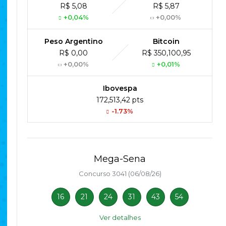
R$ 5,08
R$ 5,87
+0,04%
+0,00%
Peso Argentino
Bitcoin
R$ 0,00
R$ 350,100,95
+0,00%
+0,01%
Ibovespa
172,513,42 pts
-1.73%
Mega-Sena
Concurso 3041 (06/08/26)
16
21
24
31
43
54
Ver detalhes