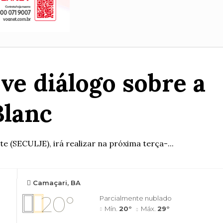
ve diálogo sobre a
Blanc
e (SECULJE), irá realizar na próxima terça-...
Camaçari, BA
20°
Parcialmente nublado
Mín.
20°
Máx.
29°