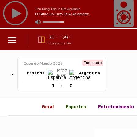
20
29
°C
°C
Camaçari, BA
Encerrado
Copa do Mundo 2026
19/07
‹
Espanha
Argentina
16:00
1
x
0
Geral
Esportes
Entretenimento