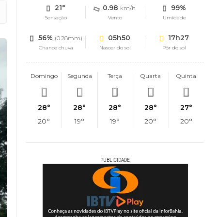
21°
0.98
99%
km/h
Sensação
Vento
Umidade
56%
05h50
17h27
(0.28mm)
Chance chuva
Nascer do sol
Pôr do sol
Domingo
Segunda
Terça
Quarta
Quinta
28°
28°
28°
28°
27°
20°
19°
19°
20°
20°
PUBLICIDADE