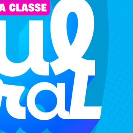
Duplasena
8/26)
Concurso 2993 (07/08/26)
1
26
27
03
07
08
11
28
50
9
50
57
Ver detalhes