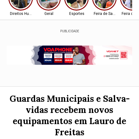
Direitos Humanos
Geral
Esportes
Feira de Santana-BA
Feira de 
PUBLICIDADE
Guardas Municipais e Salva-
vidas recebem novos
equipamentos em Lauro de
Freitas