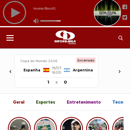
Encerrado
Copa do Mundo 2026
19/07
‹
›
Espanha
Argentina
16:00
1
x
0
Geral
Esportes
Entretenimento
Tecnolo