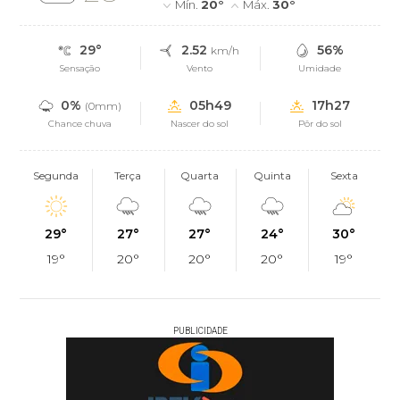
Mín.
20°
Máx.
30°
29°
2.52
56%
km/h
Sensação
Vento
Umidade
0%
05h49
17h27
(0mm)
Chance chuva
Nascer do sol
Pôr do sol
Segunda
Terça
Quarta
Quinta
Sexta
29°
27°
27°
24°
30°
19°
20°
20°
20°
19°
PUBLICIDADE