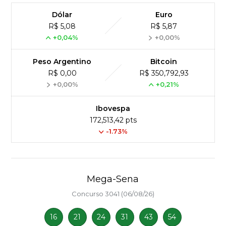
Dólar
Euro
R$ 5,08
R$ 5,87
+0,04%
+0,00%
Peso Argentino
Bitcoin
R$ 0,00
R$ 350,792,93
+0,00%
+0,21%
Ibovespa
172,513,42 pts
-1.73%
Mega-Sena
Concurso 3041 (06/08/26)
16
21
24
31
43
54