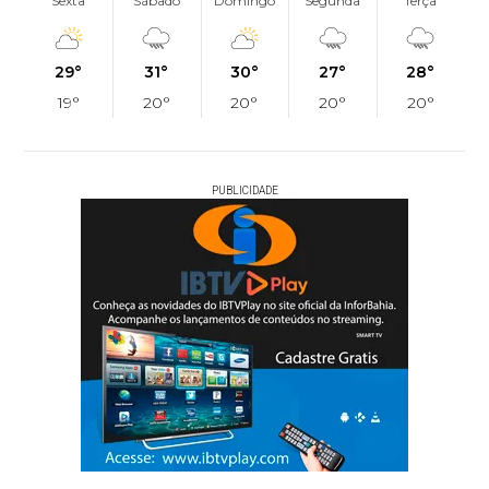
Sexta
Sábado
Domingo
Segunda
Terça
29°
31°
30°
27°
28°
19°
20°
20°
20°
20°
PUBLICIDADE