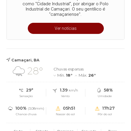
como "Cidade Industrial", por abrigar o Polo
Industrial de Camaçari. O seu gentílico é
"camaçariense".
Ver notícias
Camaçari, BA
28°
Chuvas esparsas
Mín.
18°
Máx.
26°
29°
1.39
58%
km/h
Sensação
Vento
Umidade
100%
05h51
17h27
(3.08mm)
Chance chuva
Nascer do sol
Pôr do sol