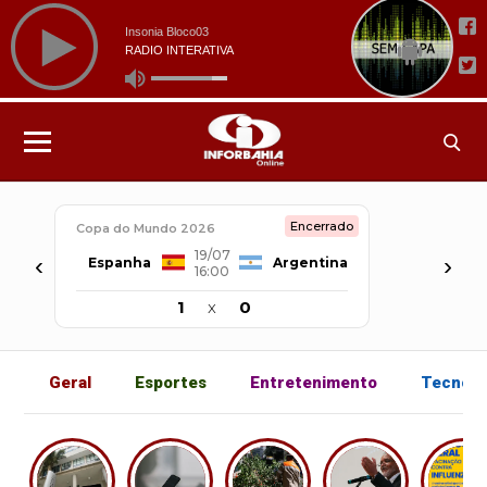
Encerrado
Copa do Mundo 2026
19/07
‹
›
Espanha
Argentina
16:00
1
x
0
Geral
Esportes
Entretenimento
Tecnolo