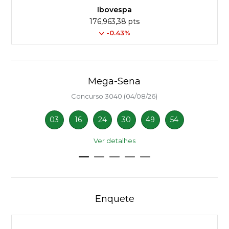
Ibovespa
176,963,38 pts
-0.43%
Mega-Sena
Concurso 3040 (04/08/26)
03
16
24
30
49
54
Ver detalhes
Enquete