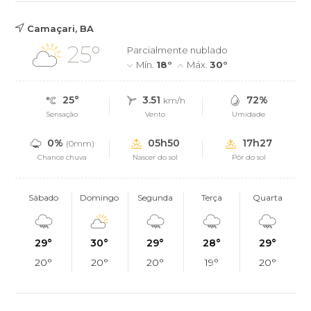
Camaçari, BA
25°
Parcialmente nublado
Mín.
18°
Máx.
30°
25°
3.51
72%
km/h
Sensação
Vento
Umidade
0%
05h50
17h27
(0mm)
Chance chuva
Nascer do sol
Pôr do sol
Sábado
Domingo
Segunda
Terça
Quarta
29°
30°
29°
28°
29°
20°
20°
20°
19°
20°