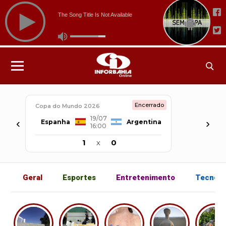
Encerrado
Copa do Mundo 2026
19/07
‹
›
Espanha
Argentina
16:00
1
x
0
Geral
Esportes
Entretenimento
Tecnolo