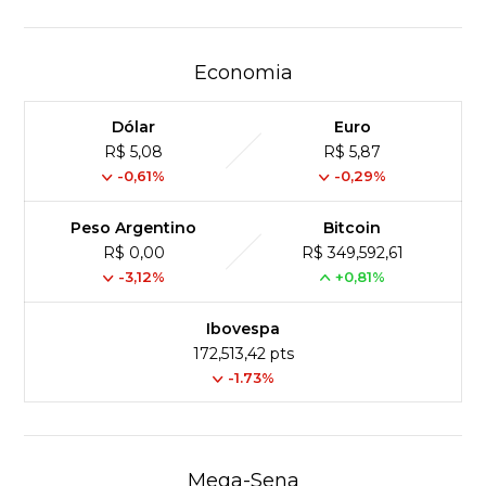
Economia
Dólar
Euro
R$ 5,08
R$ 5,87
-0,61%
-0,29%
Peso Argentino
Bitcoin
R$ 0,00
R$ 349,592,61
-3,12%
+0,81%
Ibovespa
172,513,42 pts
-1.73%
Mega-Sena