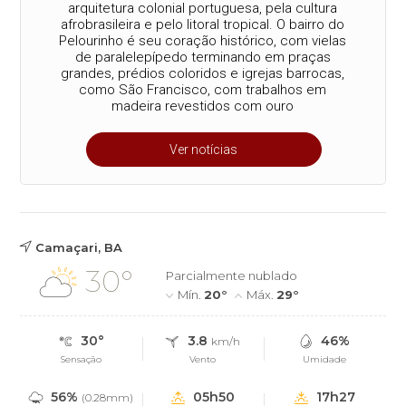
arquitetura colonial portuguesa, pela cultura
afrobrasileira e pelo litoral tropical. O bairro do
Pelourinho é seu coração histórico, com vielas
de paralelepípedo terminando em praças
grandes, prédios coloridos e igrejas barrocas,
como São Francisco, com trabalhos em
madeira revestidos com ouro
Ver notícias
Camaçari, BA
30°
Parcialmente nublado
Mín.
20°
Máx.
29°
30°
3.8
46%
km/h
Sensação
Vento
Umidade
56%
05h50
17h27
(0.28mm)