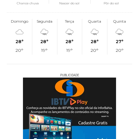
Chance chuva
Nascer do sol
Pôr do sol
Domingo
Segunda
Terça
Quarta
Quinta
28°
28°
28°
28°
27°
20°
19°
19°
20°
20°
PUBLICIDADE