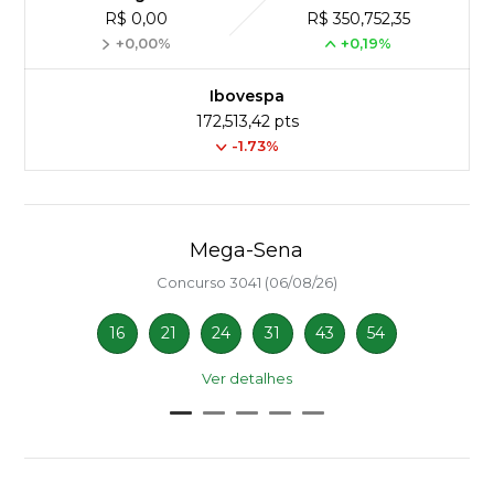
R$ 0,00
R$ 350,752,35
+0,00%
+0,19%
Ibovespa
172,513,42 pts
-1.73%
Mega-Sena
Concurso 3041 (06/08/26)
16
21
24
31
43
54
Ver detalhes