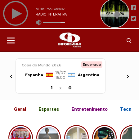
Encerrado
Copa do Mundo 2026
19/07
‹
›
Espanha
Argentina
16:00
1
x
0
Geral
Esportes
Entretenimento
Tecnolo