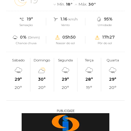
Mín.
18°
Máx.
30°
19°
1.16
95%
km/h
Sensação
Vento
Umidade
0%
05h50
17h27
(0mm)
Chance chuva
Nascer do sol
Pôr do sol
Sábado
Domingo
Segunda
Terça
Quarta
29°
30°
29°
28°
29°
20°
20°
20°
19°
20°
PUBLICIDADE