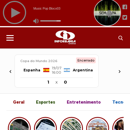
Encerrado
Copa do Mundo 2026
19/07
‹
›
Espanha
Argentina
16:00
1
x
0
Geral
Esportes
Entretenimento
Tecnolo