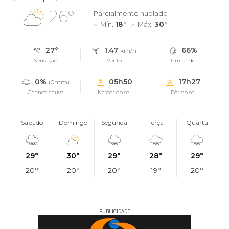
26°
Parcialmente nublado
Mín.
18°
Máx.
30°
27°
1.47
66%
km/h
Sensação
Vento
Umidade
0%
05h50
17h27
(0mm)
Chance chuva
Nascer do sol
Pôr do sol
Sábado
Domingo
Segunda
Terça
Quarta
29°
30°
29°
28°
29°
20°
20°
20°
19°
20°
PUBLICIDADE