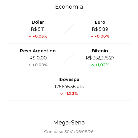
Economia
Dólar
Euro
R$ 5,11
R$ 5,89
-0,03%
-0,06%
Peso Argentino
Bitcoin
R$ 0,00
R$ 352,375,27
+0,00%
+1,02%
Ibovespa
175,546,36 pts
-1.23%
Mega-Sena
Concurso 3041 (06/08/26)