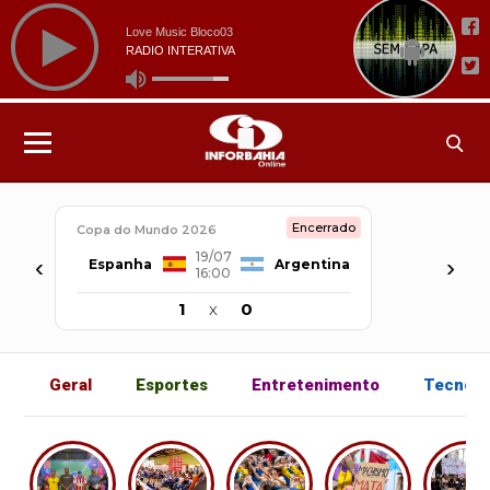
Encerrado
Copa do Mundo 2026
19/07
‹
›
Espanha
Argentina
16:00
1
x
0
Geral
Esportes
Entretenimento
Tecnolo