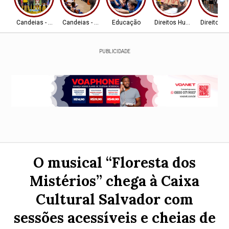
Candeias - BA
Candeias - BA
Educação
Direitos Humanos
Direitos
PUBLICIDADE
O musical “Floresta dos
Mistérios” chega à Caixa
Cultural Salvador com
sessões acessíveis e cheias de