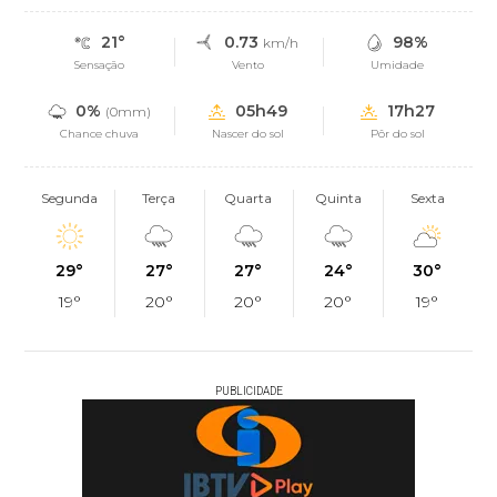
21°
0.73
98%
km/h
Sensação
Vento
Umidade
0%
05h49
17h27
(0mm)
Chance chuva
Nascer do sol
Pôr do sol
Segunda
Terça
Quarta
Quinta
Sexta
29°
27°
27°
24°
30°
19°
20°
20°
20°
19°
PUBLICIDADE