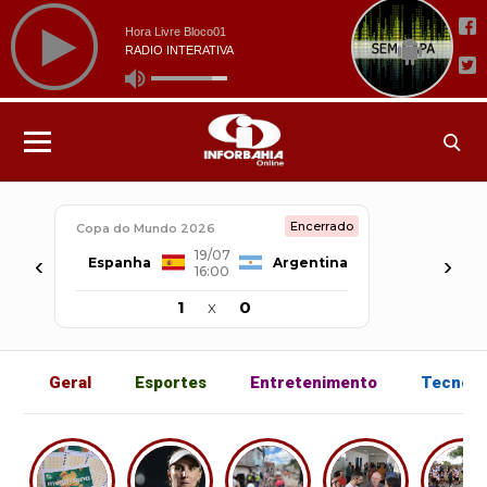
Encerrado
Copa do Mundo 2026
19/07
‹
›
Espanha
Argentina
16:00
1
x
0
Geral
Esportes
Entretenimento
Tecnolo