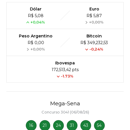
Dólar
Euro
R$ 5,08
R$ 5,87
+0,04%
+0,00%
Peso Argentino
Bitcoin
R$ 0,00
R$ 349,232,53
+0,00%
-0,24%
Ibovespa
172,513,42 pts
-1.73%
Mega-Sena
Concurso 3041 (06/08/26)
16
21
24
31
43
54