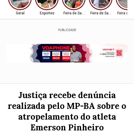
Geral
Esportes
Feira de Santana-BA
Feira de Santana-BA
Feira de 
PUBLICIDADE
Justiça recebe denúncia
realizada pelo MP-BA sobre o
atropelamento do atleta
Emerson Pinheiro