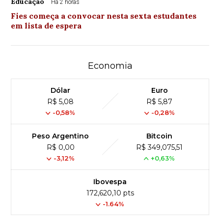
Educação
Há 2 horas
Fies começa a convocar nesta sexta estudantes
em lista de espera
Economia
Dólar
Euro
R$ 5,08
R$ 5,87
-0,58%
-0,28%
Peso Argentino
Bitcoin
R$ 0,00
R$ 349,075,51
-3,12%
+0,63%
Ibovespa
172,620,10 pts
-1.64%