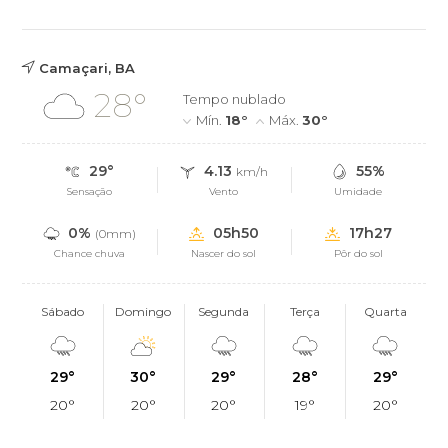
Camaçari, BA
28°
Tempo nublado
Mín.
18°
Máx.
30°
29°
4.13
55%
km/h
Sensação
Vento
Umidade
0%
05h50
17h27
(0mm)
Chance chuva
Nascer do sol
Pôr do sol
Sábado
Domingo
Segunda
Terça
Quarta
29°
30°
29°
28°
29°
20°
20°
20°
19°
20°