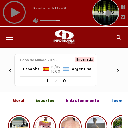
Encerrado
Copa do Mundo 2026
19/07
‹
›
Espanha
Argentina
16:00
1
x
0
Geral
Esportes
Entretenimento
Tecnolo