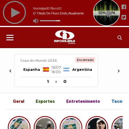
Encerrado
Copa do Mundo 2026
19/07
‹
›
Espanha
Argentina
16:00
1
x
0
Geral
Esportes
Entretenimento
Tecnolo