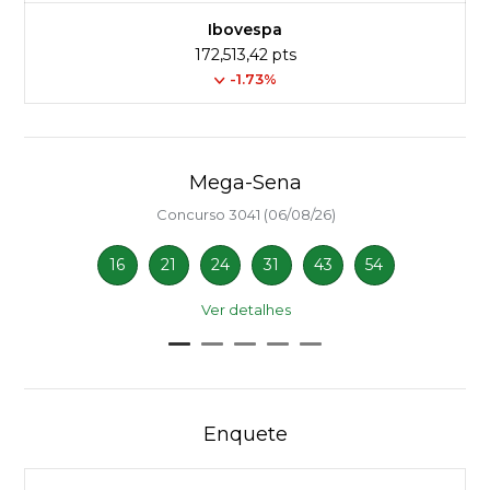
Ibovespa
172,513,42 pts
-1.73%
Mega-Sena
Concurso 3041 (06/08/26)
16
21
24
31
43
54
Ver detalhes
Enquete