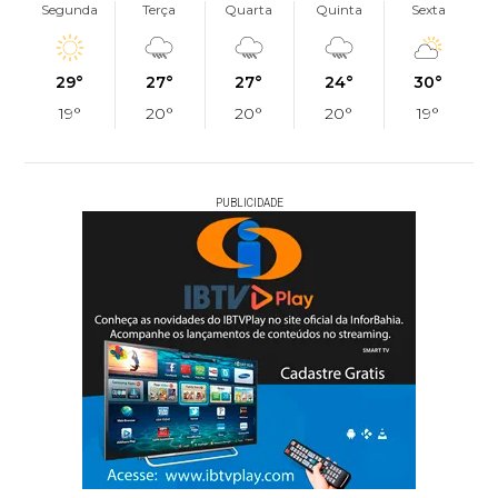
Segunda
Terça
Quarta
Quinta
Sexta
29°
27°
27°
24°
30°
19°
20°
20°
20°
19°
PUBLICIDADE