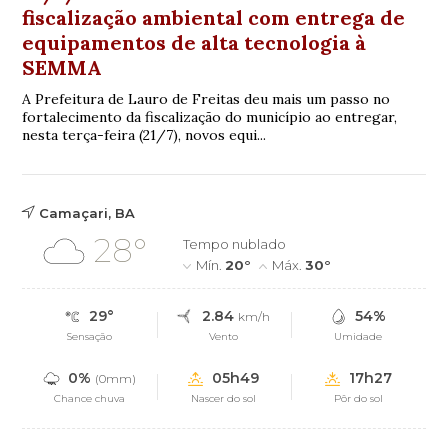
fiscalização ambiental com entrega de
equipamentos de alta tecnologia à
SEMMA
A Prefeitura de Lauro de Freitas deu mais um passo no
fortalecimento da fiscalização do município ao entregar,
nesta terça-feira (21/7), novos equi...
Camaçari, BA
28°
Tempo nublado
Mín.
20°
Máx.
30°
29°
2.84
54%
km/h
Sensação
Vento
Umidade
0%
05h49
17h27
(0mm)
Chance chuva
Nascer do sol
Pôr do sol