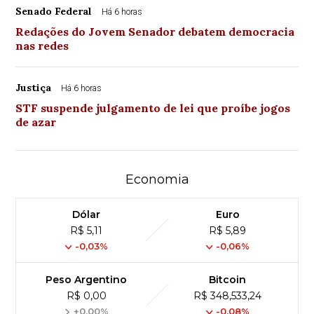
Senado Federal
Há 6 horas
Redações do Jovem Senador debatem democracia
nas redes
Justiça
Há 6 horas
STF suspende julgamento de lei que proíbe jogos
de azar
Economia
Dólar
Euro
R$ 5,11
R$ 5,89
-0,03%
-0,06%
Peso Argentino
Bitcoin
R$ 0,00
R$ 348,533,24
+0,00%
-0,08%