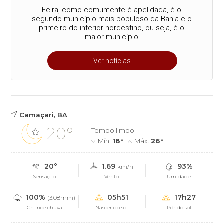
Feira, como comumente é apelidada, é o
segundo município mais populoso da Bahia e o
primeiro do interior nordestino, ou seja, é o
maior município
Ver notícias
Camaçari, BA
20°
Tempo limpo
Mín.
18°
Máx.
26°
20°
1.69
93%
km/h
Sensação
Vento
Umidade
100%
05h51
17h27
(3.08mm)
Chance chuva
Nascer do sol
Pôr do sol