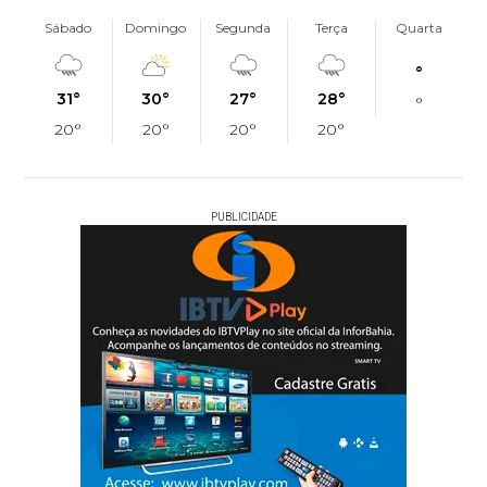
Sábado
Domingo
Segunda
Terça
Quarta
°
31°
30°
27°
28°
°
20°
20°
20°
20°
PUBLICIDADE