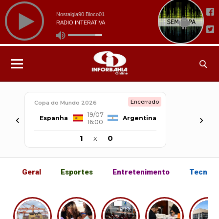
Encerrado
Copa do Mundo 2026
19/07
‹
›
Espanha
Argentina
16:00
1
x
0
Geral
Esportes
Entretenimento
Tecnolo