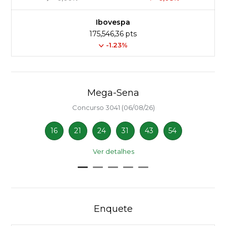
Ibovespa
175,546,36 pts
-1.23%
Mega-Sena
Concurso 3041 (06/08/26)
16
21
24
31
43
54
Ver detalhes
Enquete