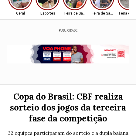
Geral
Esportes
Feira de Santana-BA
Feira de Santana-BA
Feira de 
PUBLICIDADE
Copa do Brasil: CBF realiza
sorteio dos jogos da terceira
fase da competição
32 equipes participaram do sorteio e a dupla baiana