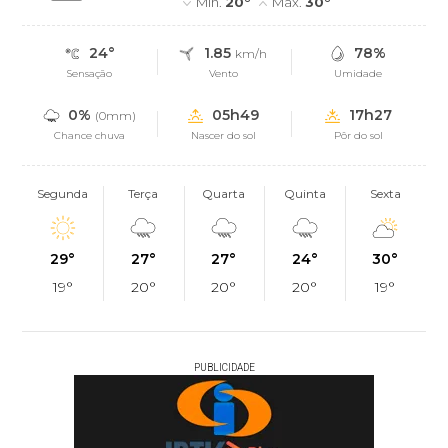
Mín.
20°
Máx.
30°
24°
1.85
78%
km/h
Sensação
Vento
Umidade
0%
05h49
17h27
(0mm)
Chance chuva
Nascer do sol
Pôr do sol
Segunda
Terça
Quarta
Quinta
Sexta
29°
27°
27°
24°
30°
19°
20°
20°
20°
19°
PUBLICIDADE