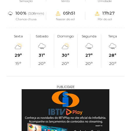
Sensação
Vento
Umidade
100%
05h51
17h27
(3.08mm)
Chance chuva
Nascer do sol
Pôr do sol
Sexta
Sábado
Domingo
Segunda
Terça
29°
31°
30°
27°
28°
19°
20°
20°
20°
20°
PUBLICIDADE