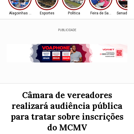
Alagoinhas - BA
Esportes
Política
Feira de Santana-BA
Senado Fe
PUBLICIDADE
Câmara de vereadores
realizará audiência pública
para tratar sobre inscrições
do MCMV