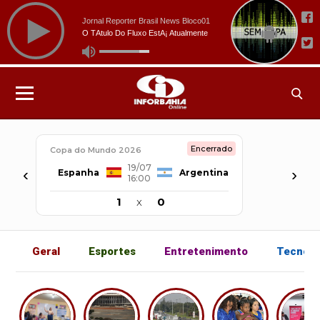
Encerrado
Copa do Mundo 2026
19/07
‹
›
Espanha
Argentina
16:00
1
x
0
Geral
Esportes
Entretenimento
Tecnolo