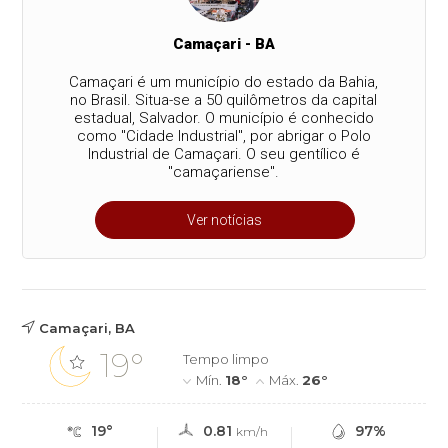
Camaçari - BA
Camaçari é um município do estado da Bahia,
no Brasil. Situa-se a 50 quilômetros da capital
estadual, Salvador. O município é conhecido
como "Cidade Industrial", por abrigar o Polo
Industrial de Camaçari. O seu gentílico é
"camaçariense".
Ver notícias
Camaçari, BA
19°
Tempo limpo
Mín.
18°
Máx.
26°
19°
0.81
97%
km/h