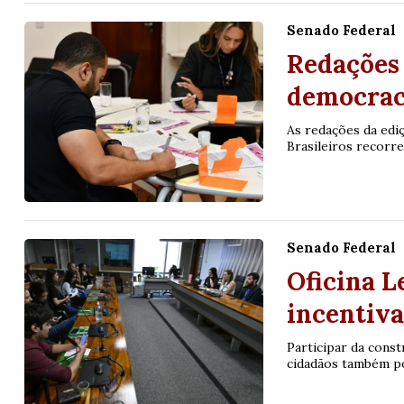
20
22
23
24
35
36
43
49
5
Senado Federal
Redações
25
63
64
65
70
democrac
er detalhes
Ver detalhes
As redações da ed
Brasileiros recorrera
Senado Federal
Oficina L
incentiva
Participar da const
cidadãos também po