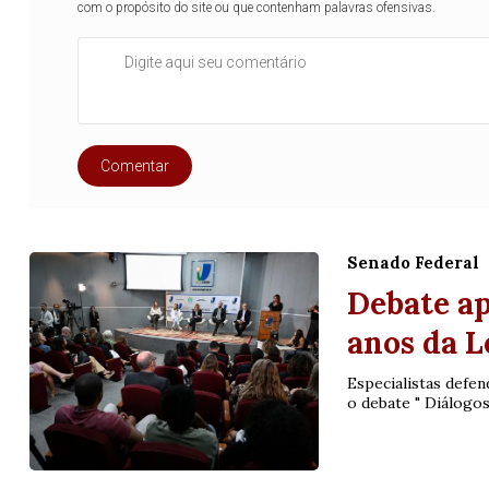
com o propósito do site ou que contenham palavras ofensivas.
Comentar
Senado Federal
Debate ap
anos da L
Especialistas defe
Lotofácil
Lotomania
o debate " Diálogos
o 3755 (06/08/26)
Concurso 2959 (05/0
07
08
09
11
05
08
10
12
2