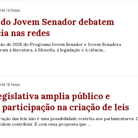
0
56
61
Ver detalhes
Há 16 horas
 do Jovem Senador debatem
74
93
ia nas redes
ição de 2026 do Programa Jovem Senador e Jovem Senadora
m à literatura, à filosofia, à legislação e à ciência...
Há 18 horas
egislativa amplia público e
 participação na criação de leis
rução das leis não é uma possibilidade restrita aos parlamentares. 
dem contribuir. É com essa proposta que ...