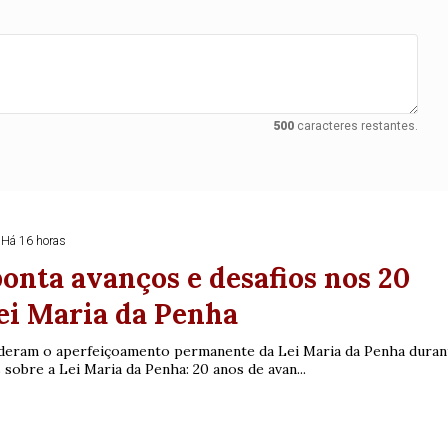
500
caracteres restantes.
Há 16 horas
onta avanços e desafios nos 20
ei Maria da Penha
nderam o aperfeiçoamento permanente da Lei Maria da Penha duran
Duplasena
 sobre a Lei Maria da Penha: 20 anos de avan...
8/26)
Concurso 2992 (05/08/26)
2
27
33
10
14
16
21
30
31