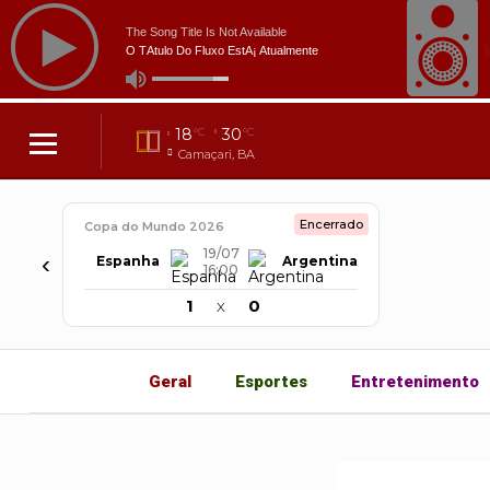
18
30
°C
°C
Camaçari, BA
Encerrado
Copa do Mundo 2026
19/07
‹
Espanha
Argentina
16:00
1
x
0
Geral
Esportes
Entretenimento