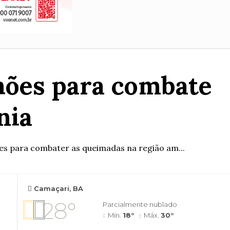
lhões para combate
nia
hões para combater as queimadas na região am...
Camaçari, BA
28°
Parcialmente nublado
Mín.
18°
Máx.
30°