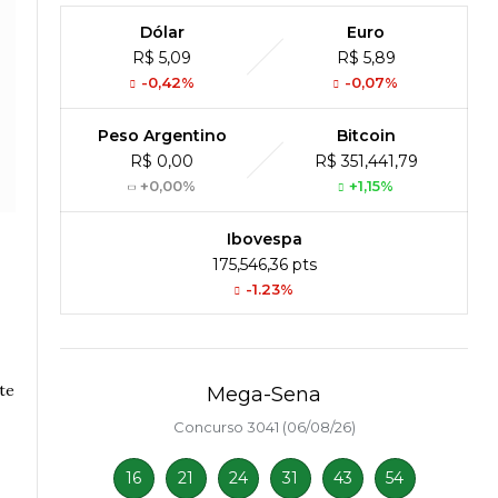
Dólar
Euro
R$ 5,09
R$ 5,89
-0,42%
-0,07%
Peso Argentino
Bitcoin
R$ 0,00
R$ 351,441,79
+0,00%
+1,15%
Ibovespa
175,546,36 pts
-1.23%
te
Mega-Sena
Concurso 3041 (06/08/26)
16
21
24
31
43
54