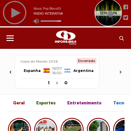
Encerrado
Copa do Mundo 2026
19/07
‹
›
Espanha
Argentina
16:00
1
x
0
Geral
Esportes
Entretenimento
Tecnolo